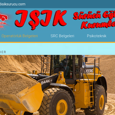
@isiksurucu.com
Operatörlük Belgeleri
SRC Belgeleri
Psikoteknik
DER