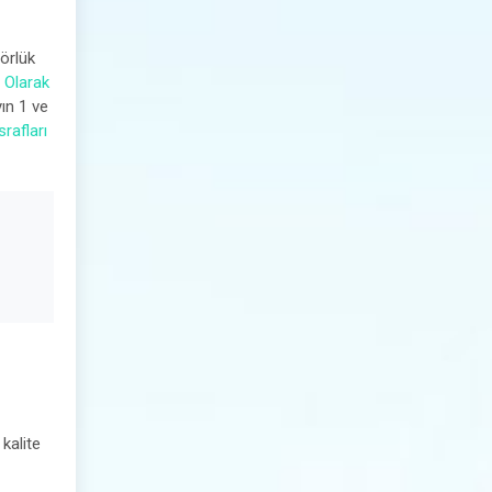
örlük
 Olarak
ın 1 ve
rafları
 kalite