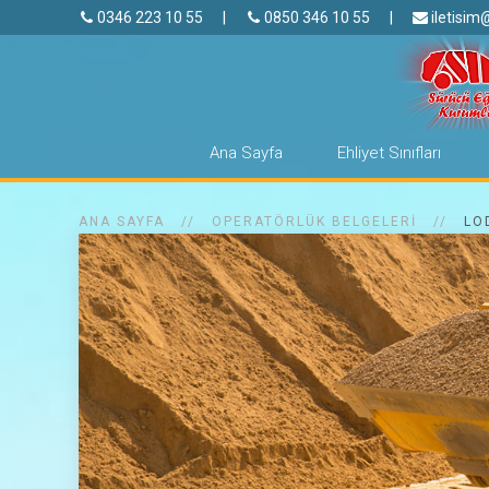
0346 223 10 55
|
0850 346 10 55
|
iletisim
Ana Sayfa
Ehliyet Sınıfları
ANA SAYFA
OPERATÖRLÜK BELGELERI
LO