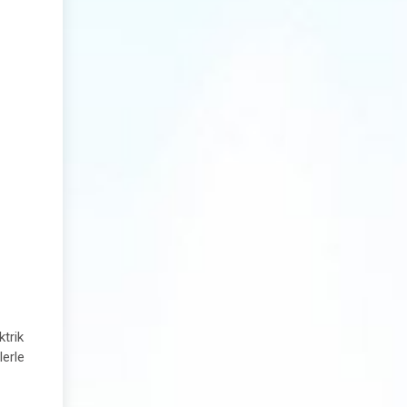
trik
lerle