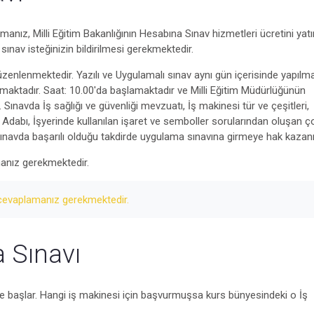
manız, Milli Eğitim Bakanlığının Hesabına Sınav hizmetleri ücretini yat
sınav isteğinizin bildirilmesi gerekmektedir.
zenlenmektedir. Yazılı ve Uygulamalı sınav aynı gün içerisinde yapılma
ılmaktadır. Saat: 10.00'da başlamaktadır ve Milli Eğitim Müdürlüğünün
ınavda İş sağlığı ve güvenliği mevzuatı, İş makinesi tür ve çeşitleri,
ek Adabı, İşyerinde kullanılan işaret ve semboller sorularından oluşan 
navda başarılı olduğu takdirde uygulama sınavına girmeye hak kazanır
anız gerekmektedir.
evaplamanız gerekmektedir.
 Sınavı
de başlar. Hangi iş makinesi için başvurmuşsa kurs bünyesindeki o İş