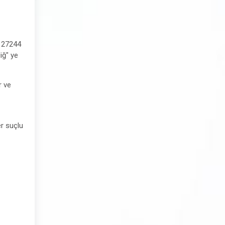
e 27244
iğ" ye
r ve
er suçlu