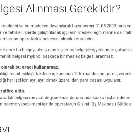
gesi Alınması Gereklidir?
85. maddesi ve bu maddeye dayanılarak hazırlanmış 31.05.2009 tarih v
e tehlikeli işlerde çalıştırılacak işçilerin mesleki eğitimlerine dair tebl
kurumlardan operatörlük belgesini almak zorunludur.
göre bu belgeyi almış olan kişiler bu belgeyle işyerlerinde çalışabili
yeterlilik belgesi myk vb. başkaca bir meslek belgesi aranmaz.
 olarak bu aracı kullanamaz.
rıldığı tespit edildiği takdirde iş kanunun 105. maddesine göre işverenl
rdığı her işçi için ayrı ayrı olmak üzere idari para cezası uygulanır.
atöre aittir.
eratörlük belgesi mevcut değilse kaza durumunda kasko hiçbir ödeme
 ödeme yapabilmesi içinde operatörün G sınıfı (İş Makinesi) Sürücü
avı