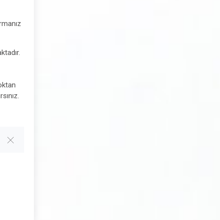
ırmanız
ktadır.
çoktan
sınız.