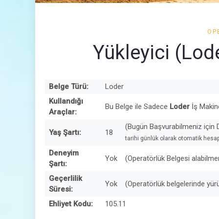
OP
Yükleyici (Lod
Belge Türü:
Loder
Kullandığı
Bu Belge ile Sadece
Loder
İş Makine
Araçlar:
(Bugün Başvurabilmeniz için 
Yaş Şartı:
18
tarihi günlük olarak otomatik hesap
Deneyim
Yok
(Operatörlük Belgesi alabilmen
Şartı:
Geçerlilik
Yok
(Operatörlük belgelerinde yürü
Süresi:
Ehliyet Kodu:
105.11