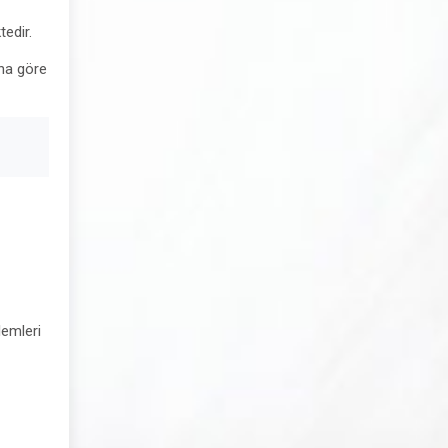
edir.
una göre
lemleri