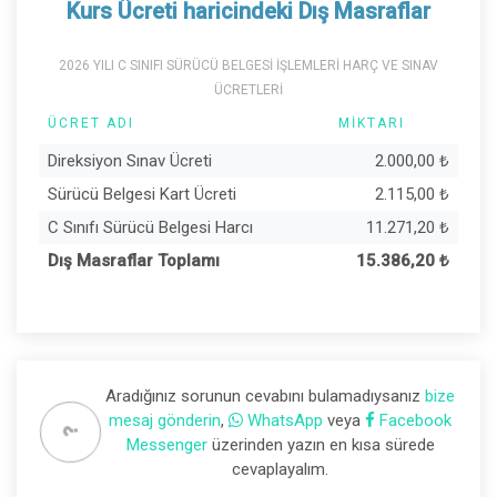
Kurs Ücreti haricindeki Dış Masraflar
2026 YILI C SINIFI SÜRÜCÜ BELGESİ İŞLEMLERİ HARÇ VE SINAV
ÜCRETLERİ
ÜCRET ADI
MIKTARI
Direksiyon Sınav Ücreti
2.000,00
₺
Sürücü Belgesi Kart Ücreti
2.115,00
₺
C Sınıfı Sürücü Belgesi Harcı
11.271,20
₺
Dış Masraflar Toplamı
15.386,20
₺
Aradığınız sorunun cevabını bulamadıysanız
bize
mesaj gönderin
,
WhatsApp
veya
Facebook
Messenger
üzerinden yazın en kısa sürede
cevaplayalım.