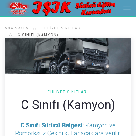
ANA SAYFA
EHLIYET SINIFLARI
C SINIFI (KAMYON)
EHLIYET SINIFLARI
C Sınıfı (Kamyon)
C Sınıfı Sürücü Belgesi:
Kamyon ve
Römorksuz Çekici kullanacaklara verilir.