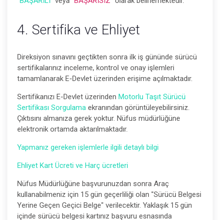
"BAŞARILI"
veya
"BAŞARISIZ"
olarak belirlemektedir.
4. Sertifika ve Ehliyet
Direksiyon sınavını geçtikten sonra ilk iş gününde sürücü
sertifikalarınız inceleme, kontrol ve onay işlemleri
tamamlanarak E-Devlet üzerinden erişime açılmaktadır.
Sertifikanızı E-Devlet üzerinden
Motorlu Taşıt Sürücü
Sertifikası Sorgulama
ekranından görüntüleyebilirsiniz.
Çıktısını almanıza gerek yoktur. Nüfus müdürlüğüne
elektronik ortamda aktarılmaktadır.
Yapmanız gereken işlemlerle ilgili detaylı bilgi
Ehliyet Kart Ücreti ve Harç ücretleri
Nüfus Müdürlüğüne başvurunuzdan sonra Araç
kullanabilmeniz için 15 gün geçerliliği olan "Sürücü Belgesi
Yerine Geçen Geçici Belge" verilecektir. Yaklaşık 15 gün
içinde sürücü belgesi kartınız başvuru esnasında