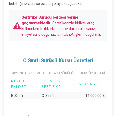
belirttiğiniz adrese posta yoluyla ulaşacaktır.
Sertifika Sürücü belgesi yerine
geçmemektedir.
Sertifikanızla birlikte araç
kullanırken trafik ekiplerince durdurulursanız,
ehliyetsiz olduğunuz için CEZA işlemi uygulanır.
C Sınıfı Sürücü Kursu Ücretleri
2026 YILI C SINIFI MOTORLU TAŞIT SÜRÜCÜLERİ KURS ÜCRETLERİ
MEVCUT
İSTENILEN
KURS ÜCRETI
EHLIYET
SERTIFIKA
B Sınıfı
C Sınıfı
16.000,00
₺