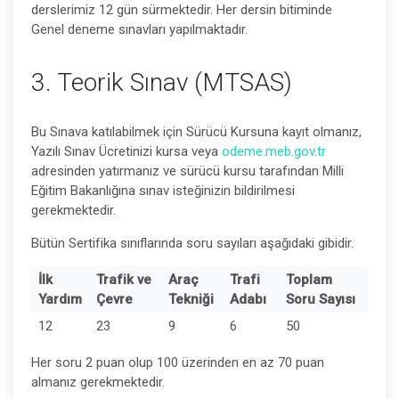
derslerimiz 12 gün sürmektedir. Her dersin bitiminde
Genel deneme sınavları yapılmaktadır.
3. Teorik Sınav (MTSAS)
Bu Sınava katılabilmek için Sürücü Kursuna kayıt olmanız,
Yazılı Sınav Ücretinizi kursa veya
odeme.meb.gov.tr
adresinden yatırmanız ve sürücü kursu tarafından Milli
Eğitim Bakanlığına sınav isteğinizin bildirilmesi
gerekmektedir.
Bütün Sertifika sınıflarında soru sayıları aşağıdaki gibidir.
İlk
Trafik ve
Araç
Trafi
Toplam
Yardım
Çevre
Tekniği
Adabı
Soru Sayısı
12
23
9
6
50
Her soru 2 puan olup 100 üzerinden en az 70 puan
almanız gerekmektedir.