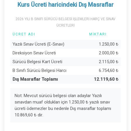
Kurs Ücreti haricindeki Dış Masraflar
2026 YILI B SINIFI SÜRÜCÜ BELGESİ İŞLEMLERİ HARÇ VE SINAV
ÜCRETLERİ
ÜCRET ADI
MIKTARI
Yazılı Sınav Ücreti (E-Sınav)
1.250,00
₺
Direksiyon Sınav Ücreti
2.000,00
₺
Sürücü Belgesi Kart Ücreti
2.115,00
₺
B Sınıfı Sürücü Belgesi Harcı
6.754,60
₺
Dış Masraflar Toplamı
12.119,60
₺
Not: Mevcut sürücü belgesi olan adaylar Yazılı
sınavdan muaf oldukları için 1.250,00
₺
yazılı sınav
ücreti ödemezler bu nedenle Dış masraflar toplamı
10.869,60
₺
dir.